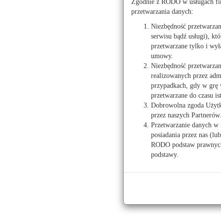
Zgodnie z RODO w usługach fir
Auto
przetwarzania danych:
Niezbędność przetwarza
serwisu bądź usługi), kt
przetwarzane tylko i wył
umowy.
Niezbędność przetwarzan
realizowanych przez admi
przypadkach, gdy w grę 
Salony samochodowe
T
przetwarzane do czasu is
Ogloszenio
Dobrowolna zgoda Użytko
Płock
przez naszych Partnerów
Auto
Przetwarzanie danych w 
posiadania przez nas (lu
Komisy samochodowe
RODO podstaw prawnych 
podstawy.
Płock
T
Gostynin
Ogloszenio
Sierpc
Auto