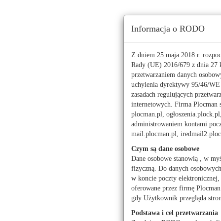
Ta strona używa ciasteczek (cookies), dzięki którym 
Informacja o RODO
Piątek, 7 sierpnia 2026 r.
imieniny:
Doroty, Sysktusa
Z dniem 25 maja 2018 r. rozpo
Rady (UE) 2016/679 z dnia 27 k
przetwarzaniem danych osobowy
112
uchylenia dyrektywy 95/46/W
zasadach regulujących przetwar
Pogoda
Waluty
internetowych. Firma Plocman sp
Moje miasto
plocman.pl, ogłoszenia.plock.pl
administrowaniem kontami poczt
Alfa Romeo
Fiat
mail.plocman.pl, iredmail2.pl
Peugeot
Renault
Czym są dane osobowe
Dane osobowe stanowią , w myś
fizyczną. Do danych osobowych z
w koncie poczty elektronicznej,
oferowane przez firmę Plocman 
Motoryzacja ogłos
gdy Użytkownik przegląda stro
Motoryzacja ogło
Podstawa i cel przetwarzania