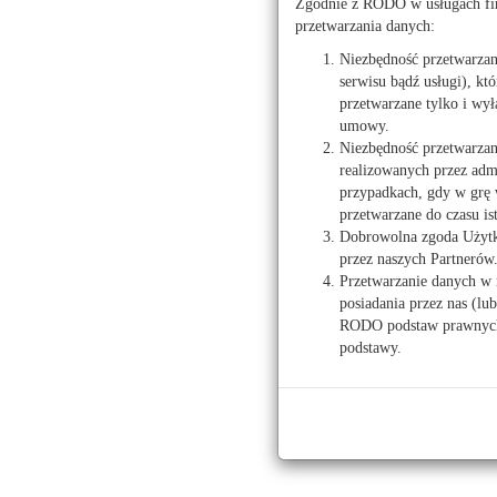
Zgodnie z RODO w usługach fir
przetwarzania danych:
Salony samochodowe
Płock - motoryzacja,
Niezbędność przetwarza
serwisu bądź usługi), kt
przetwarzane tylko i wył
umowy.
Pierwsza
Poprzedni
Niezbędność przetwarzan
realizowanych przez admi
przypadkach, gdy w grę 
Salony samochodowe
przetwarzane do czasu is
Dobrowolna zgoda Użytko
Płock
przez naszych Partnerów
Przetwarzanie danych w 
posiadania przez nas (lu
Komisy samochodowe
RODO podstaw prawnych 
podstawy.
Płock
Gostynin
Sierpc