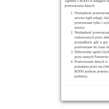
Zgodnie z RODO w usługach fir
Auto
przetwarzania danych:
Niezbędność przetwarza
serwisu bądź usługi), kt
przetwarzane tylko i wył
umowy.
Niezbędność przetwarzan
T
realizowanych przez admi
przypadkach, gdy w grę 
Ogloszenio
Salony samochodowe
przetwarzane do czasu is
Dobrowolna zgoda Użytko
Auto
Płock
przez naszych Partnerów
Przetwarzanie danych w 
posiadania przez nas (lu
Komisy samochodowe
RODO podstaw prawnych 
podstawy.
T
Płock
Gostynin
Ogloszenio
Sierpc
Auto