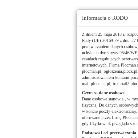
Ta strona używa ciasteczek (cookies), dzięki którym 
Informacja o RODO
Czwartek, 6 sierpnia 2026 r.
imieniny:
Sławy, Jakuba
Z dniem 25 maja 2018 r. rozpo
Rady (UE) 2016/679 z dnia 27 k
przetwarzaniem danych osobowy
112
uchylenia dyrektywy 95/46/W
zasadach regulujących przetwar
Pogoda
Waluty
internetowych. Firma Plocman sp
Moje miasto
plocman.pl, ogłoszenia.plock.pl
administrowaniem kontami poczt
Alfa Romeo
Fiat
mail.plocman.pl, iredmail2.pl
Peugeot
Renault
Czym są dane osobowe
Dane osobowe stanowią , w myś
fizyczną. Do danych osobowych z
w koncie poczty elektronicznej,
oferowane przez firmę Plocman 
Motoryzacja ogłos
gdy Użytkownik przegląda stro
Motoryzacja ogło
Podstawa i cel przetwarzania